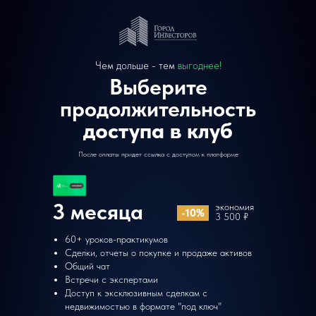
Чем дольше - тем
выгоднее!
Выберите
продолжительность
доступа в клуб
После оплаты придет ссылка с доступом к платформе
3 месяца
экономия
-10%
3 500 ₽
60+ уроков-практикумов
Сделки, отчеты о покупке и продаже активов
Общий чат
Встречи с экспертами
Доступ к эксклюзивным сделкам с
недвижимостью в формате "под ключ"