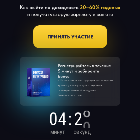
Как
выйти на доходность
20–60%
годовых
и получать вторую зарплату в валюте
ПРИНЯТЬ УЧАСТИЕ
Регистрируйтесь в течение
5 минут и забирайте
бонус
«Пошаговая инструкция по покупке
криптодоллара для создания
альтернативной подушки
безопасности».
0
4
:
2
8
минут
секунд